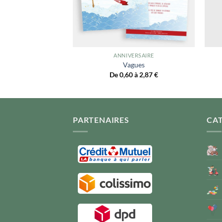
ERSAIRE
ANNIVERSAIRE
e et coeur
Vagues
 à 2,87
€
De 0,60 à 2,87
€
PARTENAIRES
CA