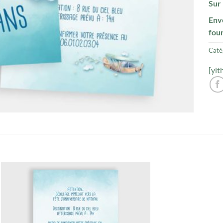
Sur 
Env
fou
Caté
[yit