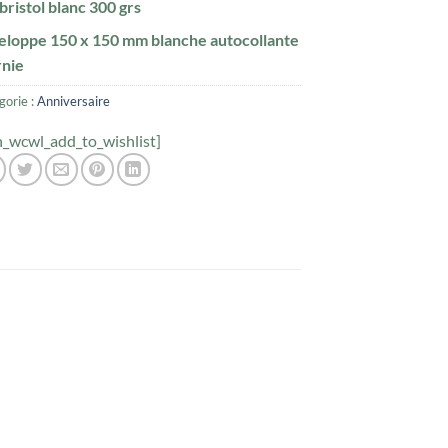
bristol blanc 300 grs
eloppe 150 x 150 mm blanche autocollante
rnie
gorie :
Anniversaire
h_wcwl_add_to_wishlist]