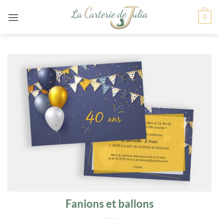
Passer
0
au
contenu
Fanions et ballons