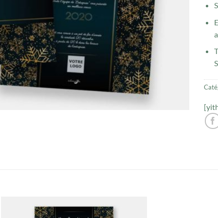
S
E
a
Caté
[yit