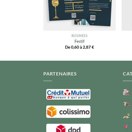
INESS
BUSINESS
parence
Festif
 à 2,87
€
De 0,60 à 2,87
€
PARTENAIRES
CA