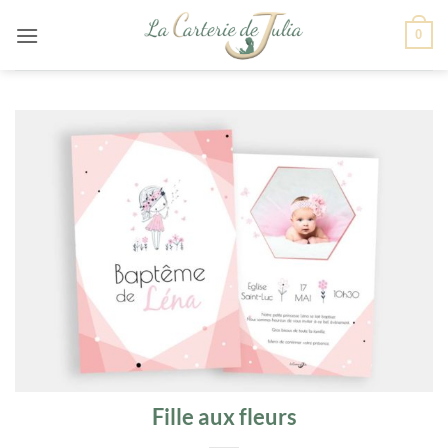
Passer
0
au
contenu
Fille aux fleurs