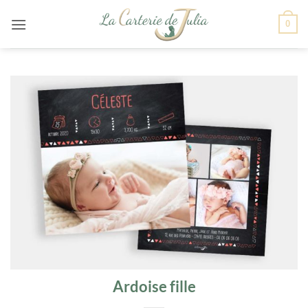
Passer
0
au
contenu
Ardoise fille